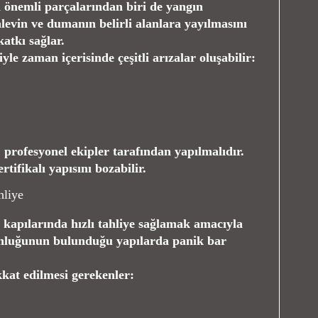
n önemli parçalarından biri de yangın
alevin ve dumanın belirli alanlara yayılmasını
katkı sağlar.
e zaman içerisinde çeşitli arızalar oluşabilir:
i
profesyonel ekipler tarafından yapılmalıdır.
tifikalı yapısını bozabilir.
hliye
ş kapılarında hızlı tahliye sağlamak amacıyla
unluğunun bulunduğu yapılarda panik bar
kkat edilmesi gerekenler: