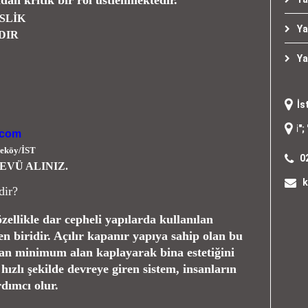
ndan kritik bir rol üstlenmektedir.
SLİK
Ya
DIR
Ya
İs
"
yangın merdiveni
"; "
yangın ka
.com
eköy/İST
0
EVÜ ALINIZ.
k
dir?
özellikle dar cepheli yapılarda kullanılan
n biridir. Açılır kapanır yapıya sahip olan bu
man minimum alan kaplayarak bina estetiğini
hızlı şekilde devreye giren sistem, insanların
rdımcı olur.