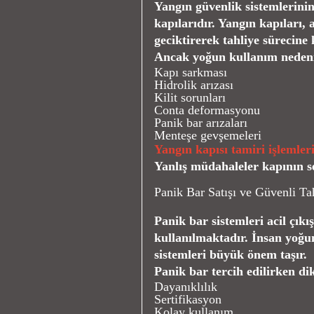
Yangın güvenlik sistemlerini
kapılarıdır. Yangın kapıları, 
geciktirerek tahliye sürecine 
Ancak yoğun kullanım nedeniyl
Kapı sarkması
Hidrolik arızası
Kilit sorunları
Conta deformasyonu
Panik bar arızaları
Menteşe gevşemeleri
Yangın kapısı tamiri işlemler
Yanlış müdahaleler kapının ser
Panik Bar Satışı
ve Güvenli Ta
Panik bar sistemleri acil çıkı
kullanılmaktadır. İnsan yoğ
sistemleri büyük önem taşır.
Panik bar tercih edilirken di
Dayanıklılık
Sertifikasyon
Kolay kullanım