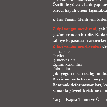
Özellikle yüksek katlı yapıla
süreci hayati önem taşımakta
Z Tipi Yangın Merdiveni Sistem
Z tipi yangın merdiveni
, çok 
çözümlerinden biridir. Katlar
tahliye kapasitesini artırırk
Z tipi yangın merdivenleri
gen
Hastaneler
Oteller
İş merkezleri
Eğitim kurumları
Fabrikalar
gibi yoğun insan trafiğinin b
Bu sistemlerde bakım ve peri
Basamak deformasyonları, ko
zamanla güvenlik riskine dönü
Yangın Kapısı Tamiri ve Önem