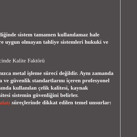
diğinde sistem tamamen kullanılamaz hale
ere uygun olmayan tahliye sistemleri hukuki ve
cinde Kalite Faktörü
ızca metal işleme süreci değildir. Aynı zamanda
 ve güvenlik standartlarını içeren profesyonel
ında kullanılan çelik kalitesi, kaynak
esi sistemin güvenliğini belirler.
latı
süreçlerinde dikkat edilen temel unsurlar: