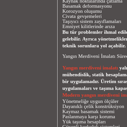
Kaynak noktalarında çatlama
Basamak deformasyonu
Korozyon oluşumu
Civata gevşemeleri
Taşıyıcı sistem zayıflamaları
Emniyet kilitlerinde arıza
Bu tür problemler ihmal edil
gelebilir. Ayrıca yönetmelikl
teknik sorunlara yol açabilir.
Yangın Merdiveni İmalatı Süre
Yangın merdiveni imalatı
yaln
mühendislik, statik hesaplama
bir uygulamadır. Üretim sıras
uygulamaları ve taşıma kapasit
Modern yangın merdiveni ima
Yönetmeliğe uygun ölçüler
Dayanıklı çelik konstrüksiyon
Kaymaz basamak sistemi
Paslanmaya karşı koruma
Yük taşıma hesapları
Güvenli korkuluk sistemleri