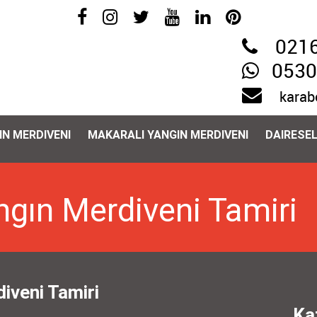
0216
0530
karab
IN MERDIVENI
MAKARALI YANGIN MERDIVENI
DAIRESEL
ngın Merdiveni Tamiri
iveni Tamiri
Ka