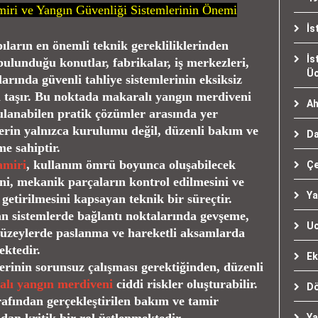
iri ve Yangın Güvenliği Sistemlerinin Önemi
İs
ların en önemli teknik gerekliliklerinden
İs
ulunduğu konutlar, fabrikalar, iş merkezleri,
Üc
arında güvenli tahliye sistemlerinin eksiksiz
 taşır. Bu noktada makaralı yangın merdiveni
Ah
gulanabilen pratik çözümler arasında yer
erin yalnızca kurulumu değil, düzenli bakım ve
Da
me sahiptir.
amiri
, kullanım ömrü boyunca oluşabilecek
Çe
ni, mekanik parçaların kontrol edilmesini ve
Ya
 getirilmesini kapsayan teknik bir süreçtir.
lan sistemlerde bağlantı noktalarında gevşeme,
Uc
üzeylerde paslanma ve hareketli aksamlarda
ektedir.
Ek
erinin sorunsuz çalışması gerektiğinden, düzenli
lı yangın merdiveni
ciddi riskler oluşturabilir.
Dö
afından gerçekleştirilen bakım ve tamir
Ya