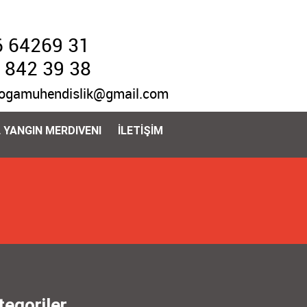
 64269 31
 842 39 38
ogamuhendislik@gmail.com
 YANGIN MERDIVENI
İLETİŞİM
tegoriler