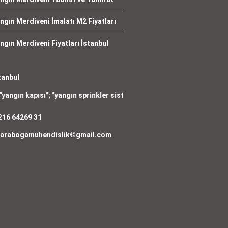
ngın Merdiveni İmalatı M2 Fiyatları
ngın Merdiveni Fiyatları İstanbul
tanbul
pısı
"; "
yangın sprinkler sistemi
"; "
yangın dolabı satışı
"; "
yangın tüpü
216 64269 31
arabogamuhendislik©gmail.com