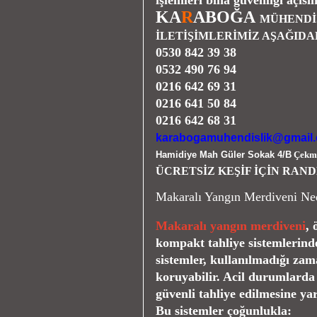
işlemleri bina güvenliği açısı
KA
R
ABOĞA
MÜHENDİ
İLETİŞİMLERİMİZ
AŞAĞIDA
0530 842 39 38
0532 490 76 94
0216 642 69 31
0216 641 50 84
0216 642 68 31
karabogamuhendislik@gmail
Hamidiye Mah Güler Sokak 4/B
Çekm
ÜCRETSİZ KEŞİF İÇİN RAND
Makaralı Yangın Merdiveni Ne
Makaralı yangın merdiveni
, 
kompakt tahliye sistemlerinde
sistemler, kullanılmadığı za
koruyabilir. Acil durumlarda 
güvenli tahliye edilmesine ya
Bu sistemler çoğunlukla: