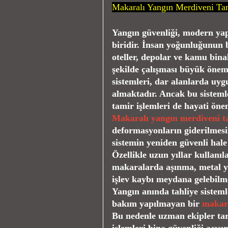
Makaralı Yangın Merdiveni Tam
Yangın güvenliği, modern yapı
biridir. İnsan yoğunluğunun b
oteller, depolar ve kamu binal
şekilde çalışması büyük önem
sistemleri, dar alanlarda uy
almaktadır. Ancak bu sisteml
tamir işlemleri de hayati öne
Makaralı yangın merdiveni t
deformasyonların giderilmesi
sistemin yeniden güvenli hale
Özellikle uzun yıllar kullanı
makaralarda aşınma, metal y
işlev kaybı meydana gelebilm
Yangın anında tahliye sisteml
bakım yapılmayan bir
makara
Bu nedenle uzman ekipler tar