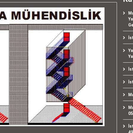
Ma
Ya
Ge
İs
Ya
Ya
İs
İs
Ma
Ma
05
İs
49