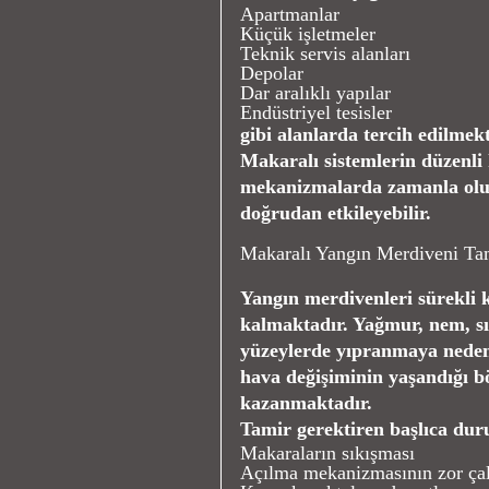
Apartmanlar
Küçük işletmeler
Teknik servis alanları
Depolar
Dar aralıklı yapılar
Endüstriyel tesisler
gibi alanlarda tercih edilmekt
Makaralı sistemlerin düzenli 
mekanizmalarda zamanla oluş
doğrudan etkileyebilir.
Makaralı Yangın Merdiveni Tam
Yangın merdivenleri sürekli 
kalmaktadır. Yağmur, nem, sıc
yüzeylerde yıpranmaya neden 
hava değişiminin yaşandığı 
kazanmaktadır.
Tamir gerektiren başlıca dur
Makaraların sıkışması
Açılma mekanizmasının zor ça