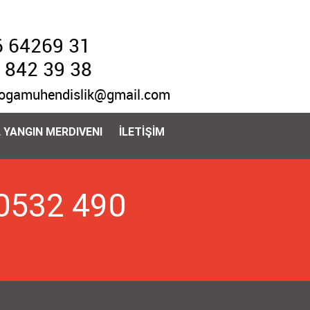
 64269 31
 842 39 38
ogamuhendislik@gmail.com
 YANGIN MERDIVENI
İLETİŞİM
 0532 490