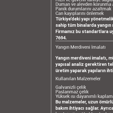
Duman ve alevden korunma 
Panik durumlarını azaltmak
Can kayıplarını önlemek
Türkiye’deki yapı yönetmelik
sahip tüm binalarda yangın 
Firmamız bu standartlara uy
7694
.
Yangın Merdiveni İmalatı
Yangın merdiveni imalatı, m
yapısal analiz gerektiren te
üretim yaparak yapıların ih
Kullanılan Malzemeler
Galvanizli çelik
Paslanmaz çelik
Yüksek ısı dayanımlı kaplam
Bu malzemeler, uzun ömürlü
bakım ihtiyacı sağlar. Ayrıc