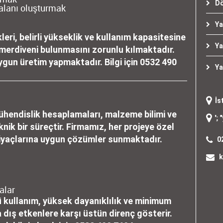
Dö
alanı oluşturmak
Ya
leri, belirli yükseklik ve kullanım kapasitesine
Ya
merdiveni bulunmasını zorunlu kılmaktadır.
gun üretim yapmaktadır. Bilgi için
0532 490
Ya
İs
ühendislik hesaplamaları, malzeme bilimi ve
"
yangın merdiveni
"; "
yangın ka
knik bir süreçtir. Firmamız, her projeye özel
tiyaçlarına uygun çözümler sunmaktadır.
0
k
alar
 kullanım, yüksek dayanıklılık ve minimum
a dış etkenlere karşı üstün direnç gösterir.