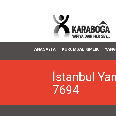
ANASAYFA
KURUMSAL KİMLİK
YANG
İstanbul Ya
7694