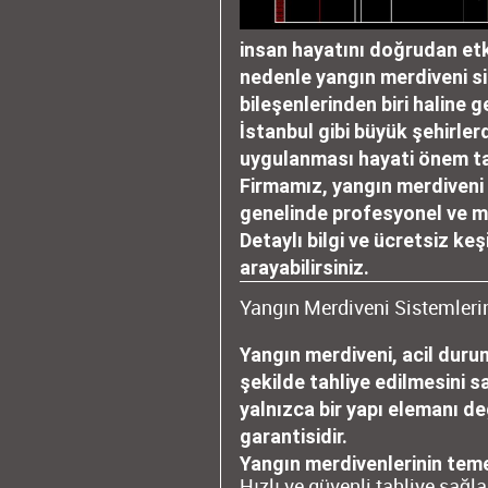
insan hayatını doğrudan etk
nedenle yangın merdiveni si
bileşenlerinden biri haline
İstanbul
gibi büyük şehirler
uygulanması hayati önem t
Firmamız, yangın merdiveni 
genelinde profesyonel ve m
Detaylı bilgi ve ücretsiz keş
arayabilirsiniz.
Yangın Merdiveni Sistemler
Yangın merdiveni, acil durum
şekilde tahliye edilmesini s
yalnızca bir yapı elemanı d
garantisidir.
Yangın merdivenlerinin temel
Hızlı ve güvenli tahliye sağ