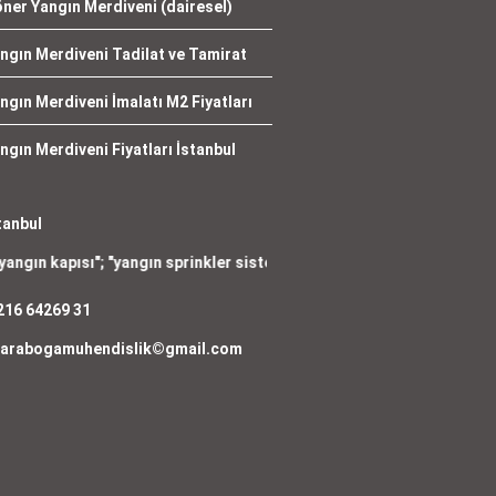
ner Yangın Merdiveni (dairesel)
ngın Merdiveni Tadilat ve Tamirat
ngın Merdiveni İmalatı M2 Fiyatları
ngın Merdiveni Fiyatları İstanbul
tanbul
pısı
"; "
yangın sprinkler sistemi
"; "
yangın dolabı satışı
"; "
yangın tüpü
216 64269 31
arabogamuhendislik©gmail.com