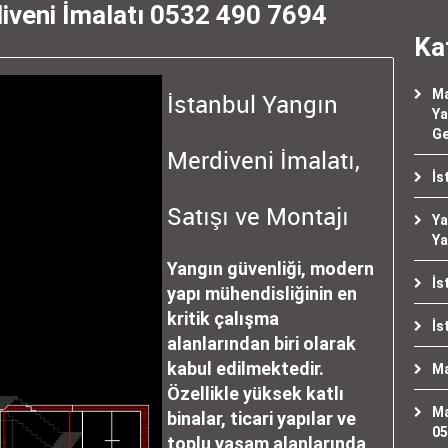
iveni İmalatı 0532 490 7694
Ka
Ma
İstanbul Yangın
Ya
Ge
Merdiveni İmalatı,
İs
Satışı ve Montajı
Ya
Ya
Yangın güvenliği, modern
İs
yapı mühendisliğinin en
kritik çalışma
İs
alanlarından biri olarak
kabul edilmektedir.
Ma
Özellikle yüksek katlı
Ma
binalar, ticari yapılar ve
05
toplu yaşam alanlarında