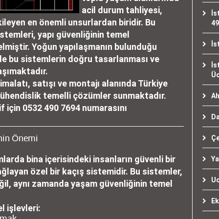
acil durum tahliyesi,
İs
ileyen en önemli unsurlardan biridir. Bu
49
stemleri, yapı güvenliğinin temel
İs
 gelmiştir. Yoğun yapılaşmanın bulunduğu
de bu sistemlerin doğru tasarlanması ve
İs
aşımaktadır.
Üc
imalatı, satışı ve montajı alanında Türkiye
ühendislik temelli çözümler sunmaktadır.
Ah
if için
0532 490 7694
numarasını
Da
inin Önemi
Çe
larda bina içerisindeki insanların güvenli bir
Ya
ağlayan özel bir kaçış sistemidir. Bu sistemler,
Uc
eğil, aynı zamanda yaşam güvenliğinin temel
Ek
 işlevleri:
lamak