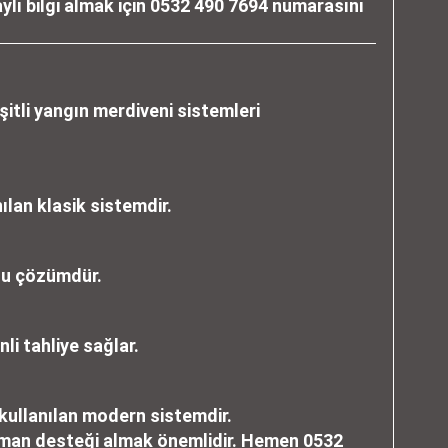
lı bilgi almak için
0532 490 7694
numarasını
eşitli yangın merdiveni sistemleri
ılan klasik sistemdir.
flu çözümdür.
li tahliye sağlar.
kullanılan modern sistemdir.
zman desteği almak önemlidir. Hemen
0532