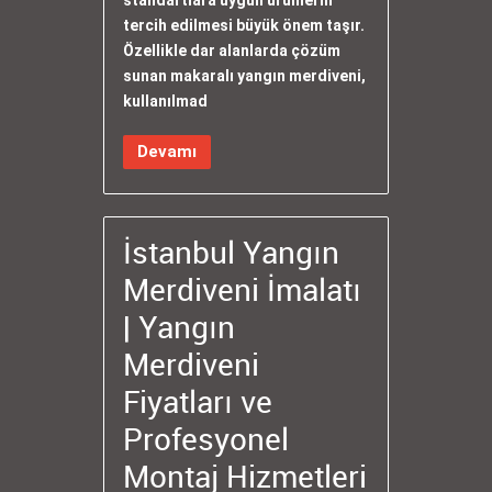
tercih edilmesi büyük önem taşır.
Özellikle dar alanlarda çözüm
sunan makaralı yangın merdiveni,
kullanılmad
Devamı
İstanbul Yangın
Merdiveni İmalatı
| Yangın
Merdiveni
Fiyatları ve
Profesyonel
Montaj Hizmetleri