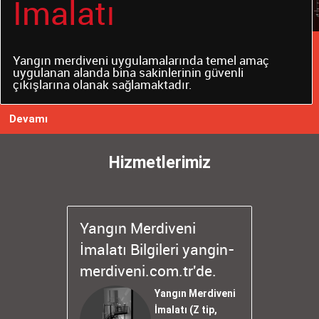
İmalatı
Yapının olağan merdivenlerinden yangında
kullanılabilecek özellikte olanları da yangın
merdiveni olarak kabul edilir.
Yangın merdiveni uygulamalarında temel amaç
uygulanan alanda bina sakinlerinin güvenli
Devamı
çıkışlarına olanak sağlamaktadır.
Devamı
Hizmetlerimiz
Yangın Merdiveni
İmalatı Bilgileri yangin-
merdiveni.com.tr'de.
Yangın Merdiveni
İmalatı (Z tip,