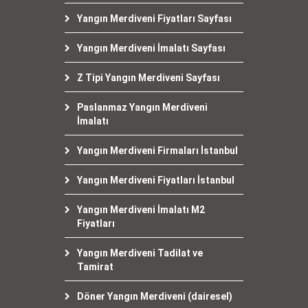
Yangın Merdiveni Fiyatları Sayfası
Yangın Merdiveni İmalatı Sayfası
Z Tipi Yangın Merdiveni Sayfası
Paslanmaz Yangın Merdiveni
İmalatı
Yangın Merdiveni Firmaları İstanbul
Yangın Merdiveni Fiyatları İstanbul
Yangın Merdiveni İmalatı M2
Fiyatları
Yangın Merdiveni Tadilat ve
Tamirat
Döner Yangın Merdiveni (dairesel)