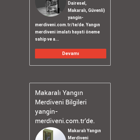
Dairesel,
Makaralı, Güvenli)
yangin-
merdiveni.com.tr/te/de. Yangın
merdiveni imalatı hayati öneme
sahip ve a...
Devamı
Makaralı Yangın
Merdiveni Bilgileri
yangin-
merdiveni.com.tr'de.
Makaralı Yangın
Merdiveni