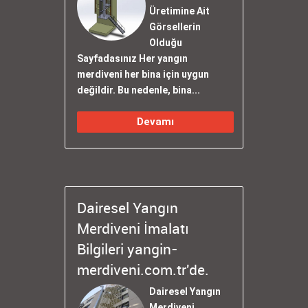
Üretimine Ait
Görsellerin
Olduğu
Sayfadasınız Her yangın
merdiveni her bina için uygun
değildir. Bu nedenle, bina...
Devamı
Dairesel Yangın
Merdiveni İmalatı
Bilgileri yangin-
merdiveni.com.tr'de.
Dairesel Yangın
Merdiveni