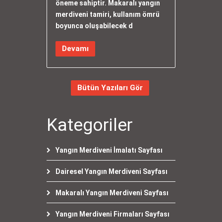
öneme sahiptir. Makaralı yangın
merdiveni tamiri, kullanım ömrü
boyunca oluşabilecek d
Devamı
Bütün Yazıları Gör
Kategoriler
Yangın Merdiveni İmalatı Sayfası
Dairesel Yangın Merdiveni Sayfası
Makaralı Yangın Merdiveni Sayfası
Yangın Merdiveni Firmaları Sayfası