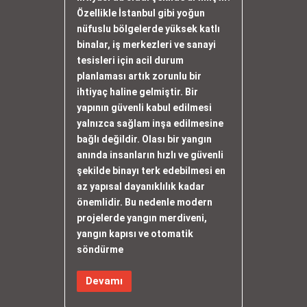
Özellikle İstanbul gibi yoğun
nüfuslu bölgelerde yüksek katlı
binalar, iş merkezleri ve sanayi
tesisleri için acil durum
planlaması artık zorunlu bir
ihtiyaç haline gelmiştir. Bir
yapının güvenli kabul edilmesi
yalnızca sağlam inşa edilmesine
bağlı değildir. Olası bir yangın
anında insanların hızlı ve güvenli
şekilde binayı terk edebilmesi en
az yapısal dayanıklılık kadar
önemlidir. Bu nedenle modern
projelerde yangın merdiveni,
yangın kapısı ve otomatik
söndürme
Devamı