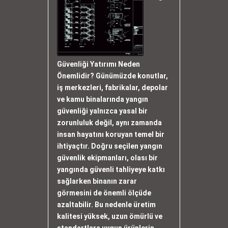
Güvenliği Yatırımı Neden
Önemlidir? Günümüzde konutlar,
iş merkezleri, fabrikalar, depolar
ve kamu binalarında yangın
güvenliği yalnızca yasal bir
zorunluluk değil, aynı zamanda
insan hayatını koruyan temel bir
ihtiyaçtır. Doğru seçilen yangın
güvenlik ekipmanları, olası bir
yangında güvenli tahliyeye katkı
sağlarken binanın zarar
görmesini de önemli ölçüde
azaltabilir. Bu nedenle üretim
kalitesi yüksek, uzun ömürlü ve
standartlara uygun ürünlerin