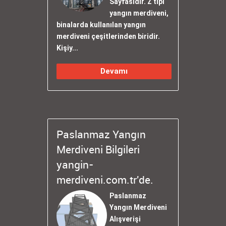
Sayfasıdır. Z tipi
yangın merdiveni,
binalarda kullanılan yangın
merdiveni çeşitlerinden biridir.
Kişiy...
Devamı
Paslanmaz Yangın
Merdiveni Bilgileri
yangin-
merdiveni.com.tr'de.
Paslanmaz
Yangın Merdiveni
Alışverişi