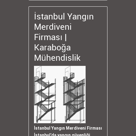
İstanbul Yangın
Merdiveni
Firması |
Karaboğa
Mühendislik
İstanbul Yangın Merdiveni Firması
İstanbul’da yangın güvenliği