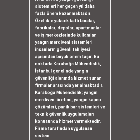
sistemleri her geçen yıl daha
fazla önem kazanmaktadır.
Özellikle yüksek katlı binalar,
fabrikalar, depolar, apartmanlar
ve iş merkezlerinde kullanılan
yangın merdiveni sistemleri
insanların güvenli tahliyesi
açısından büyük önem taşır. Bu
noktada Karaboğa Mühendislik,
İstanbul genelinde yangın
güvenliği alanında hizmet sunan
firmalar arasında yer almaktadır.
Karaboğa Mühendislik; yangın
merdiveni üretimi, yangın kapısı
çözümleri, panik bar sistemleri ve
teknik güvenlik uygulamaları
konusunda hizmet vermektedir.
Firma tarafından uygulanan
sisteml